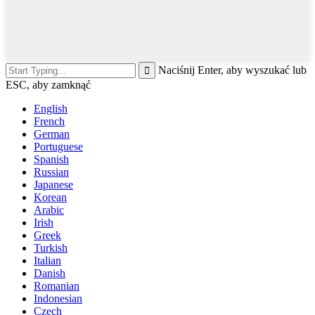
Naciśnij Enter, aby wyszukać lub
ESC, aby zamknąć
English
French
German
Portuguese
Spanish
Russian
Japanese
Korean
Arabic
Irish
Greek
Turkish
Italian
Danish
Romanian
Indonesian
Czech