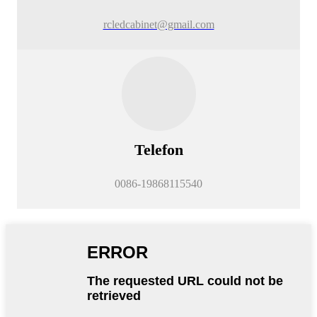
rcledcabinet@gmail.com
Telefon
0086-19868115540